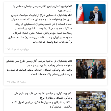
گفت‌وگوی تلفنی رئیس دفتر سیاسی جنبش حماس با
رئیس‌جمهور؛
دکتر پزشکیان: فلسطین هرگز از اولویت سیاست خارجی
ایران خارج نخواهد شد و همچنان مسئله نخست جهان
اسلام است/ از هر تصمیم رهبران فلسطینی در روند
مذاکرات حمایت می‌کنیم/ وحدت کشورهای اسلامی،
زمینه‌ساز غلبه حق بر باطل است/ خلیل الحیه: قدردان
حمایت‌های ایران از ملت فلسطین هستیم/ ملت فلسطین
بر آرمان‌های خود پایبند خواهد ماند
چهارشنبه 14 مرداد 1405
دکتر پزشکیان در حاشیه مراسم آغاز رسمی طرح ملی پزشکی
خانواده و نظام ارجاع در شهرهای فاز دوم:
برنامه ملی پزشکی خانواده، زیربنای تحقق عدالت در سلامت
و پاسخگویی نظام ارائه خدمات است
دوشنبه 12 مرداد 1405
دکتر پزشکیان در مراسم آغاز رسمی فاز دوم طرح ملی
پزشکی خانواده و نظام ارجاع:
با اتکا به نخبگان و مدیران با انگیزه می‌توان تحول نظام
سلامت را محقق کرد