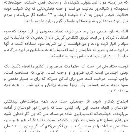
که در زمینه مواد ضدعفونی، شوینده‌ها و ماسک فعال هستند، خوشبختانه
متعهدانه و شبانه‌روز فعالیت می‌کنند و همه بخش‌هایی که یک شیفت بوده
فعالیت خود را تبدیل به 2، 3 شیفت کردند و 24 ساعته کار می‌کنند و مردم
برای مواد ضدعفونی، شوینده‌ها و ماسک نگرانی نباید داشته باشند.
البته به طور طبیعی مردم ما خبر دارند، تعداد معدودی از افراد بودند که سوء
استفاده کردند و در اینجا نیروی انتظامی گزارش داد از بعضی‌ها که متأسفانه این
مواد را انبار کرده بودند و می‌خواستند از این شرایط سوء استفاده کنند، با آنها
برخورد شده و تعزیرات حکومتی و قوه قضائیه با همه متخلفین برخورد می‌کند و
نباید کسی در این مرحله حساس سوء استفاده کند.
توصیه ستاد ملی این است که اجتماعات غیرضرور در کشور ما انجام نگیرد. یک
وقتی اجتماعی است لازم، ضروری و واجب است. جایی که مستحب است،
واجب نیست، مراقبت کنند حتی برای اماکن متبرکه که برای ما بسیار مقدس و
مورد توجه مردم هستند ولی اینجا توصیه پزشکی و بهداشتی را همه باید
مراعات کنند.
اجتماع کمتری شود، اگر جمعیتی است باید همه مراقبت‌های بهداشتی
خودشان را انجام دهند، این ایام، ایامی است که راهیان نور خودشان را آماده
می‌کردند، خوشبختانه تصمیم‌گیری شده در ستاد ملی که این کار تعطیل شود
نیروهای مسلح هم دستورات لازم را دادند، نسبت به اعتکاف هم همینطور،
ستاد ملی مراعات را توصیه می‌کند و من فکر می‌کنم که اگر چیزی را ستاد ملی