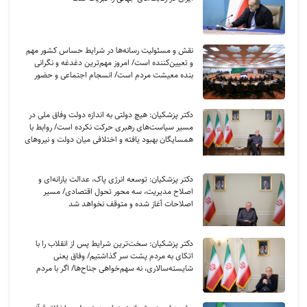
نقش و مسئولیت رسانه‌ها در شرایط حساس کشور مهم
و تعیین‌کننده است/ امروز مهم‌ترین دغدغه و نگرانی
بنده معیشت مردم است/ انسجام اجتماعی و حضور
مردم مهم‌ترین عامل ناکام ماندن محاسبات دشمنان/
تأکید بر ضرورت تبدیل نقدها و ادعاهای سیاسی به
مسئولیت‌پذیری عملی و مشارکت در حل مسائل کشور
دکتر پزشکیان: هیچ دولتی به اندازه دولت وفاق ملی در
مسیر سیاست‌های رهبری حرکت نکرده است/ روابط با
همسایگان بهبود یافته و اختلافی میان دولت و نیروهای
مسلح وجود ندارد/ خدمت بی‌منت و مشارکت مردمی،
پایه حل مشکلات کشور است
دکتر پزشکیان: توسعه انرژی پاک، عدالت یارانه‌ای و
اصلاح مدیریت، سه محور تحول اقتصادی/ مسیر
اصلاحات آغاز شده و متوقف نخواهد شد
دکتر پزشکیان: سخت‌ترین شرایط پس از انقلاب را با
اتکای به مردم پشت سر گذاشتیم/ وفاق یعنی
شایسته‌سالاری، نه سهم‌خواهی جناح‌ها/ اگر با مردم
باشیم، هیچ قدرتی نمی‌تواند ایران را زمین‌گیر کند