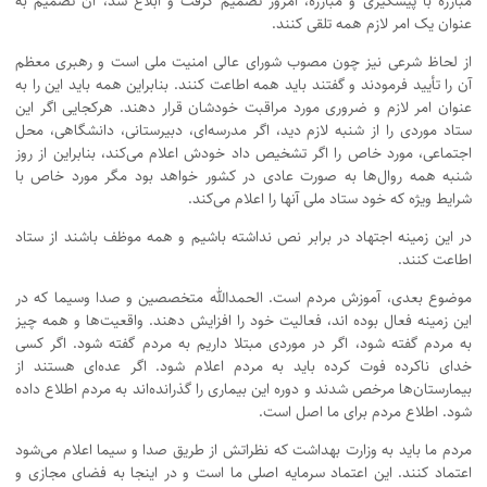
مبارزه با پیشگیری و مبارزه، امروز تصمیم گرفت و ابلاغ شد، آن تصمیم به
عنوان یک امر لازم همه تلقی کنند.
از لحاظ شرعی نیز چون مصوب شورای عالی امنیت ملی است و رهبری معظم
آن را تأیید فرمودند و گفتند باید همه اطاعت کنند. بنابراین همه باید این را به
عنوان امر لازم و ضروری مورد مراقبت خودشان قرار دهند. هرکجایی اگر این
ستاد موردی را از شنبه لازم دید، اگر مدرسه‌ای، دبیرستانی، دانشگاهی، محل
اجتماعی، مورد خاص را اگر تشخیص داد خودش اعلام می‌کند، بنابراین از روز
شنبه همه روال‌ها به صورت عادی در کشور خواهد بود مگر مورد خاص با
شرایط ویژه که خود ستاد ملی آنها را اعلام می‌کند.
در این زمینه اجتهاد در برابر نص نداشته باشیم و همه موظف باشند از ستاد
اطاعت کنند.
موضوع بعدی، آموزش مردم است. الحمدالله متخصصین و صدا وسیما که در
این زمینه فعال بوده اند، فعالیت خود را افزایش دهند. واقعیت‌ها و همه چیز
به مردم گفته شود، اگر در موردی مبتلا داریم به مردم گفته شود. اگر کسی
خدای ناکرده فوت کرده باید به مردم اعلام شود. اگر عده‌ای هستند از
بیمارستان‌ها مرخص شدند و دوره این بیماری را گذرانده‌اند به مردم اطلاع داده
شود. اطلاع مردم برای ما اصل است.
مردم ما باید به وزارت بهداشت که نظراتش از طریق صدا و سیما اعلام می‌شود
اعتماد کنند. این اعتماد سرمایه اصلی ما است و در اینجا به فضای مجازی و