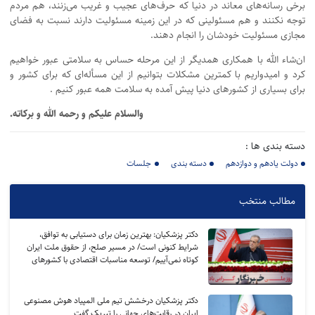
برخی رسانه‌های معاند در دنیا که حرف‌های عجیب و غریب می‌زنند، هم مردم
توجه نکنند و هم مسئولینی که در این زمینه مسئولیت دارند نسبت به فضای
مجازی مسئولیت خودشان را انجام دهند.
ان‌شاء الله با همکاری همدیگر از این مرحله حساس به سلامتی عبور خواهیم
کرد و امیدواریم با کمترین مشکلات بتوانیم از این مسأله‌ای که برای کشور و
برای بسیاری از کشورهای دنیا پیش آمده به سلامت همه عبور کنیم .
والسلام علیکم و رحمه الله و برکاته.
دسته بندی ها :
دولت یادهم و دوازدهم
دسته بندی
جلسات
مطالب منتخب
دکتر پزشکیان: بهترین زمان برای دستیابی به توافق،
شرایط کنونی است/ در مسیر صلح، از حقوق ملت ایران
کوتاه نمی‌آییم/ توسعه مناسبات اقتصادی با کشورهای
منطقه و سازمان‌های منطقه‌ای، راهبرد دولت برای مقابله
با تحریم‌ها/ اتکای اصلی دولت به ظرفیت داخلی و مردم
است/ اداره کشور باید بر مبنای شایسته‌سالاری،
دکتر پزشکیان درخشش تیم ملی المپیاد هوش مصنوعی
مأموریت‌محوری و ارزیابی عملکرد باشد
ایران در رقابت‌های جهانی را تبریک گفت